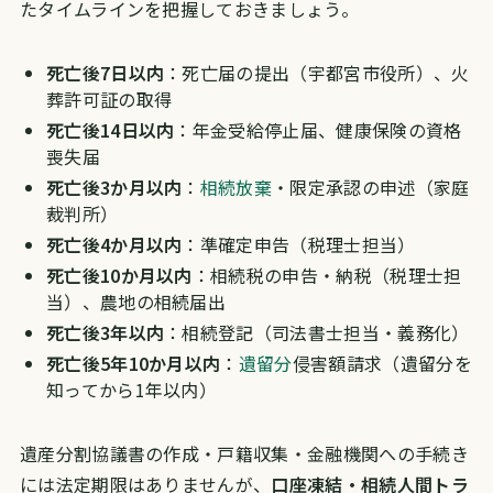
たタイムラインを把握しておきましょう。
死亡後7日以内
：死亡届の提出（宇都宮市役所）、火
葬許可証の取得
死亡後14日以内
：年金受給停止届、健康保険の資格
喪失届
死亡後3か月以内
：
相続放棄
・限定承認の申述（家庭
裁判所）
死亡後4か月以内
：準確定申告（税理士担当）
死亡後10か月以内
：相続税の申告・納税（税理士担
当）、農地の相続届出
死亡後3年以内
：相続登記（司法書士担当・義務化）
死亡後5年10か月以内
：
遺留分
侵害額請求（遺留分を
知ってから1年以内）
遺産分割協議書の作成・戸籍収集・金融機関への手続き
には法定期限はありませんが、
口座凍結・相続人間トラ