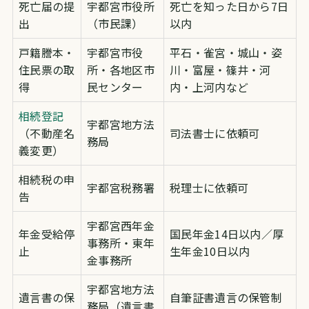
死亡届の提
宇都宮市役所
死亡を知った日から7日
出
（市民課）
以内
戸籍謄本・
宇都宮市役
平石・雀宮・城山・姿
住民票の取
所・各地区市
川・富屋・篠井・河
得
民センター
内・上河内など
相続登記
宇都宮地方法
（不動産名
司法書士に依頼可
務局
義変更）
相続税の申
宇都宮税務署
税理士に依頼可
告
宇都宮西年金
年金受給停
国民年金14日以内／厚
事務所・東年
止
生年金10日以内
金事務所
宇都宮地方法
遺言書の保
自筆証書遺言の保管制
務局（遺言書