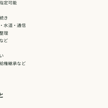
指定可能
続き
・水道・通信
整理
など
い
給権継承など
と