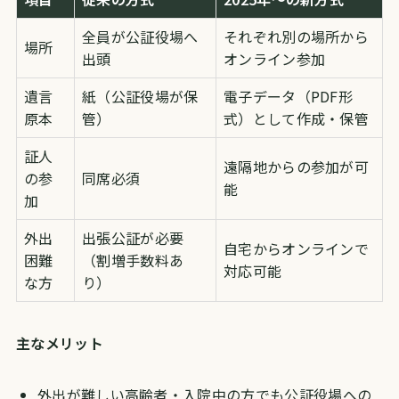
全員が公証役場へ
それぞれ別の場所から
場所
出頭
オンライン参加
遺言
紙（公証役場が保
電子データ（PDF形
原本
管）
式）として作成・保管
証人
遠隔地からの参加が可
の参
同席必須
能
加
外出
出張公証が必要
自宅からオンラインで
困難
（割増手数料あ
対応可能
な方
り）
主なメリット
外出が難しい高齢者・入院中の方でも公証役場への