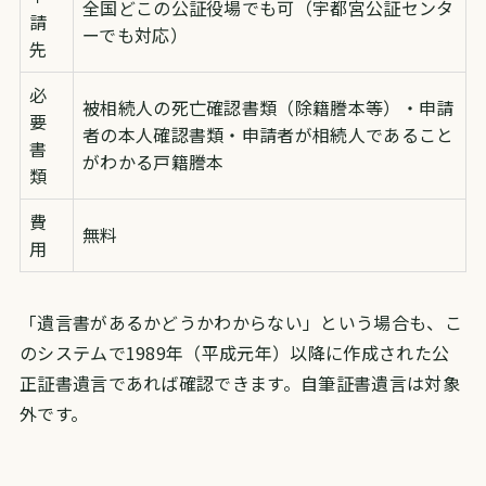
全国どこの公証役場でも可（宇都宮公証センタ
請
ーでも対応）
先
必
被相続人の死亡確認書類（除籍謄本等）・申請
要
者の本人確認書類・申請者が相続人であること
書
がわかる戸籍謄本
類
費
無料
用
「遺言書があるかどうかわからない」という場合も、こ
のシステムで1989年（平成元年）以降に作成された公
正証書遺言であれば確認できます。自筆証書遺言は対象
外です。