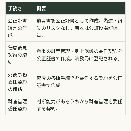
手続き
概要
公正証書
遺言書を公正証書として作成。偽造・紛
遺言の作
失のリスクなし。原本は公証役場が保
成
管。
任意後見
将来の財産管理・身上保護の委任契約を
契約の締
公正証書で作成。法務局に登記される。
結
死後事務
死後の各種手続きを委任する契約を公正
委任契約
証書で作成。
の締結
財産管理
判断能力があるうちから財産管理を委任
委任契約
する契約。