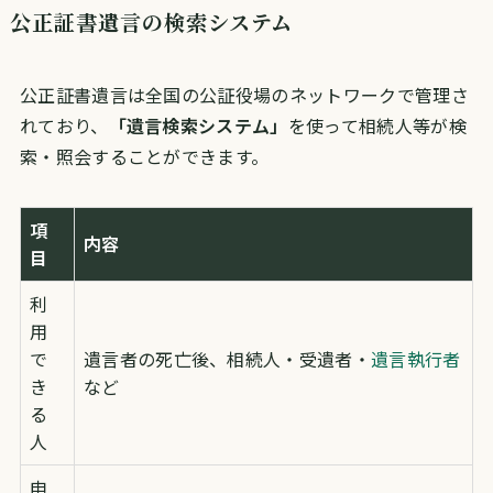
公正証書遺言の検索システム
公正証書遺言は全国の公証役場のネットワークで管理さ
れており、
「遺言検索システム」
を使って相続人等が検
索・照会することができます。
項
内容
目
利
用
で
遺言者の死亡後、相続人・受遺者・
遺言執行者
き
など
る
人
申