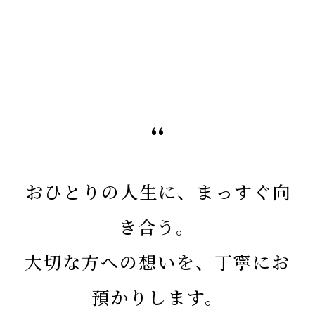
。
想
い
を
、
つ
な
ぐ
“
おひとりの人生に、まっすぐ向
き合う。
大切な方への想いを、丁寧にお
預かりします。