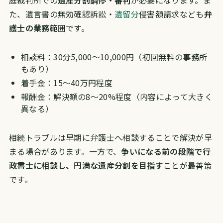
庭裁判所での
遺産分割調停・審判
が必要になります。ま
た、遺言書の無効確認訴訟・
遺留分
侵害額請求なども
弁
護士の業務範囲
です。
相談料：30分5,000〜10,000円（初回無料の事務所
もあり）
着手金：15〜40万円程度
報酬金：解決額の8〜20%程度（内容によって大きく
異なる）
相続トラブルは早期に弁護士へ相談することで解決が早
まる場合があります。一方で、
争いになる前の段階で行
政書士に相談し、円満な遺産分割を目指す
ことが最善策
です。