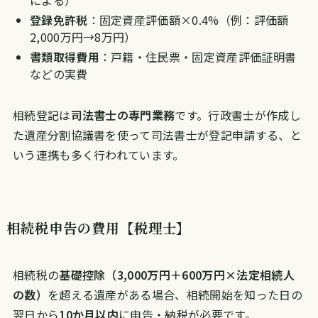
登録免許税
：固定資産評価額×0.4%（例：評価額
2,000万円→8万円）
書類取得費用
：戸籍・住民票・固定資産評価証明書
などの実費
相続登記は
司法書士の専門業務
です。行政書士が作成し
た遺産分割協議書を使って司法書士が登記申請する、と
いう連携も多く行われています。
相続税申告の費用【税理士】
相続税の
基礎控除（3,000万円＋600万円×法定相続人
の数）
を超える遺産がある場合、相続開始を知った日の
翌日から
10か月以内
に申告・納税が必要です。