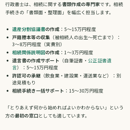
行政書士は、相続に関する
書類作成の専門家
です。相続
手続きの「書類面・整理面」を幅広く担当します。
遺産分割協議書
の作成
：5〜15万円程度
戸籍謄本等の収集
（被相続人の出生〜死亡まで）：
3〜8万円程度（実費別）
相続関係説明図
の作成
：1〜3万円程度
遺言書の作成サポート
（自筆証書・
公正証書遺
言
）：5〜15万円程度
許認可の承継
（飲食業・建設業・運送業など）：別
途見積もり
相続手続き一括サポート
：15〜30万円程度
「とりあえず何から始めればよいかわからない」という
方の
最初の窓口
としても適しています。