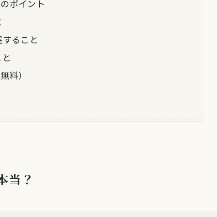
つのポイント
と
握すること
こと
回無料）
本当？