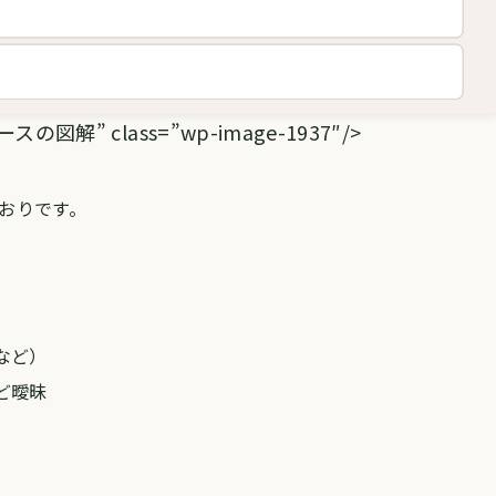
解” class=”wp-image-1937″/>
おりです。
など）
ど曖昧