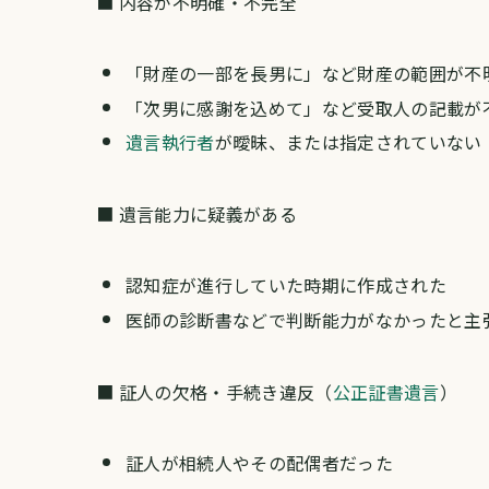
■ 内容が不明確・不完全
「財産の一部を長男に」など財産の範囲が不
「次男に感謝を込めて」など受取人の記載が
遺言執行者
が曖昧、または指定されていない
■ 遺言能力に疑義がある
認知症が進行していた時期に作成された
医師の診断書などで判断能力がなかったと主
■ 証人の欠格・手続き違反（
公正証書遺言
）
証人が相続人やその配偶者だった