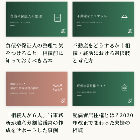
負債や保証人の整理で気
不動産をどうするか｜相
をつけること｜相続前に
続・終活における選択肢
知っておくべき基本
と考え方
「相続人が６人」当事務
配偶者居住権とは？2020
所が遺産分割協議書の作
年改正で変わった夫婦の
成をサポートした事例
相続