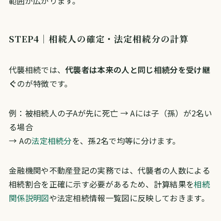
範囲が広がります。
STEP4｜相続人の確定・法定相続分の計算
代襲相続では、
代襲者は本来の人と同じ相続分を受け継
ぐ
のが特徴です。
例：被相続人の子Aが先に死亡 → Aには子（孫）が2名い
る場合
→ Aの
法定相続分
を、孫2名で均等に分けます。
金融機関や不動産登記の実務では、代襲者の人数による
相続割合を正確に示す必要があるため、計算結果を
相続
関係説明図
や法定相続情報一覧図に反映しておきます。