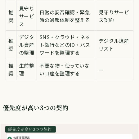
見守り
推
日常の安否確認・緊急
見守りサービ
サービ
奨
時の通報体制を整える
ス契約
ス
デジタ
SNS・クラウド・ネッ
推
デジタル遺産
ル資産
ト銀行などのID・パス
奨
リスト
の整理
ワードを整理する
推
生前整
不要な物・使っていな
—
奨
理
い口座を整理する
優先度が高い3つの契約