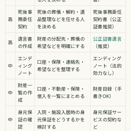
死後事
死後の葬儀・解約・遺
死後事務委任
高
務委任
品整理などを任せる人
契約書（公正
契約
を決める
証書推奨）
遺言書
財産の分配先・葬儀の
公正証書遺言
高
の作成
希望などを明確にする
（推奨）
エンデ
エンディング
口座・保険・連絡先・
中
ィング
ノート（法的
希望などを整理する
ノート
効力なし）
財産一
口座・不動産・保険・
財産目録（手
中
覧の作
借入を一覧にまとめる
書きOK）
成
身元保
入院・施設入居時の身
身元保証サー
中
証の確
元保証をどうするかを
ビスの契約な
認
検討する
ど