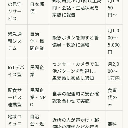
郵便局員が月1回以上訪
月1,6
の見守
日本郵
問・会話・生活状況を
50
りサー
便
家族に報告
円〜
ビス
月1,0
緊急通
自治
緊急ボタンを押すと警
00〜
報シス
体・民
備員・救急に連絡
5,000
テム
間企業
円
センサー・カメラで生
月2,0
IoTデバ
民間企
活パターンを監視し、
00〜
イス型
業
異変時に家族に通知
1万円
配食サ
民間企
食事
食事の配達時に安否確
ービス
業・NP
代の
認を合わせて実施
連携型
O
み
地域コ
自治
近所の人が声かけ・郵
ミュニ
会・近
無料
便物の確認などを行う