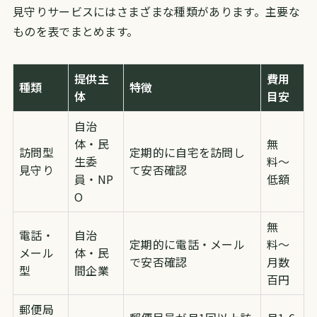
見守りサービスにはさまざまな種類があります。主要な
ものを表でまとめます。
提供主
費用
種類
特徴
体
目安
自治
体・民
無
訪問型
定期的に自宅を訪問し
生委
料〜
見守り
て安否確認
員・NP
低額
O
無
電話・
自治
定期的に電話・メール
料〜
メール
体・民
で安否確認
月数
型
間企業
百円
郵便局