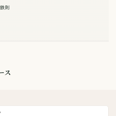
の鉄則
ース